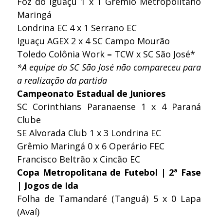
Foz do Iguaçu 1 x 1 Grêmio Metropolitano
Maringá
Londrina EC 4 x 1 Serrano EC
Iguaçu AGEX 2 x 4 SC Campo Mourão
Toledo Colônia Work
–
TCW x SC São José*
*A equipe do SC São José não compareceu para
a realização da partida
Campeonato Estadual de Juniores
SC Corinthians Paranaense 1 x 4 Paraná
Clube
SE Alvorada Club 1 x 3 Londrina EC
Grêmio Maringá 0 x 6 Operário FEC
Francisco Beltrão x Cincão EC
Copa Metropolitana de Futebol | 2ª Fase
| Jogos de Ida
Folha de Tamandaré (Tanguá) 5 x 0 Lapa
(Avaí)