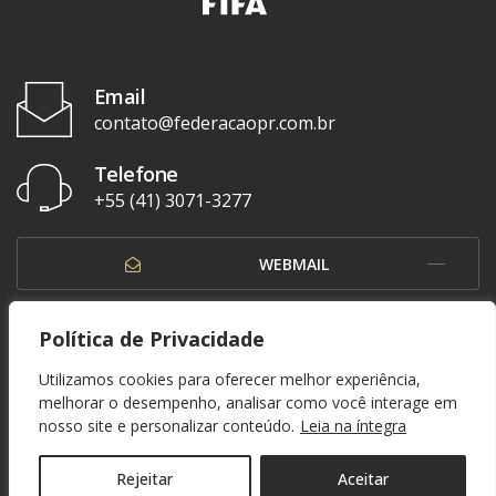
Email
contato@federacaopr.com.br
Telefone
+55 (41) 3071-3277
WEBMAIL
OUVIDORIA
Política de Privacidade
Utilizamos cookies para oferecer melhor experiência,
melhorar o desempenho, analisar como você interage em
nosso site e personalizar conteúdo.
Leia na íntegra
© 1937 - 2026. Federação Paranaense de Futebol. Todos os direitos reservados. By
Zwei Arts
.
POLÍTICA DE PRIVACIDADE
Rejeitar
Aceitar