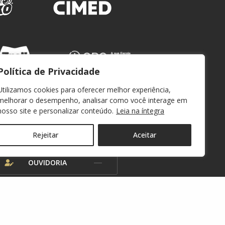
Política de Privacidade
Utilizamos cookies para oferecer melhor experiência,
melhorar o desempenho, analisar como você interage em
nosso site e personalizar conteúdo.
Leia na íntegra
WEBMAIL
Rejeitar
Aceitar
OUVIDORIA