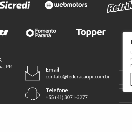
,
ba, PR
Email
contato@federacaopr.com.br
Telefone
+55 (41) 3071-3277