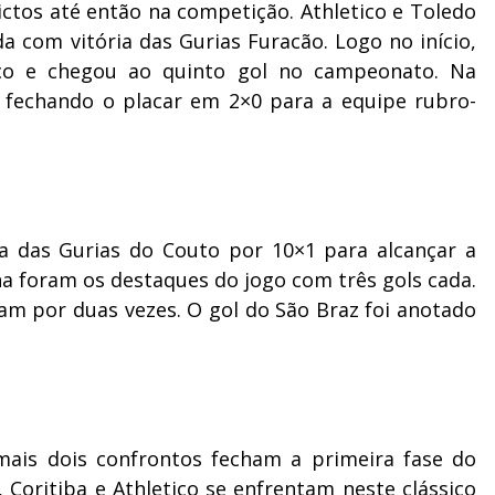
ictos até então na competição. Athletico e Toledo
com vitória das Gurias Furacão. Logo no início,
ico e chegou ao quinto gol no campeonato. Na
fechando o placar em 2×0 para a equipe rubro-
 das Gurias do Couto por 10×1 para alcançar a
ha foram os destaques do jogo com três gols cada.
ram por duas vezes. O gol do São Braz foi anotado
 mais dois confrontos fecham a primeira fase do
Coritiba e Athletico se enfrentam neste clássico