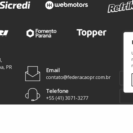
,
ba, PR
Email
contato@federacaopr.com.br
Telefone
+55 (41) 3071-3277