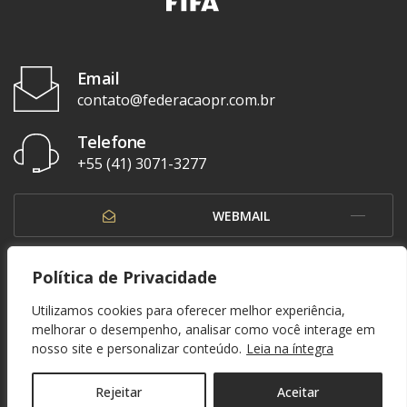
Email
contato@federacaopr.com.br
Telefone
+55 (41) 3071-3277
WEBMAIL
OUVIDORIA
Política de Privacidade
Utilizamos cookies para oferecer melhor experiência,
melhorar o desempenho, analisar como você interage em
nosso site e personalizar conteúdo.
Leia na íntegra
© 1937 - 2026. Federação Paranaense de Futebol. Todos os direitos reservados. By
Zwei Arts
.
POLÍTICA DE PRIVACIDADE
Rejeitar
Aceitar