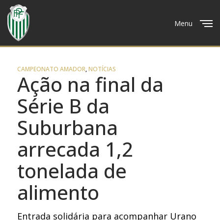
Menu
Close
CAMPEONATO AMADOR
,
NOTÍCIAS
Ação na final da
Série B da
Suburbana
arrecada 1,2
tonelada de
alimento
Entrada solidária para acompanhar Urano