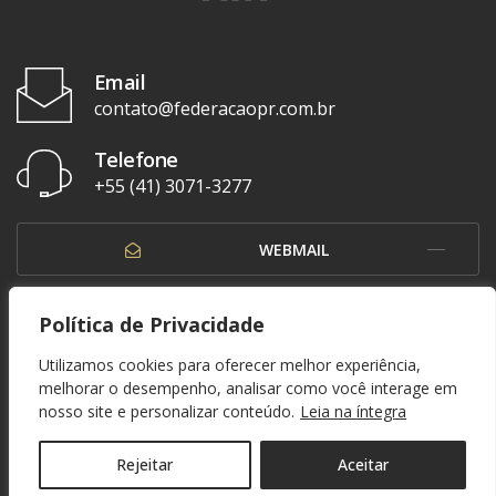
Email
contato@federacaopr.com.br
Telefone
+55 (41) 3071-3277
WEBMAIL
OUVIDORIA
Política de Privacidade
Utilizamos cookies para oferecer melhor experiência,
melhorar o desempenho, analisar como você interage em
nosso site e personalizar conteúdo.
Leia na íntegra
© 1937 - 2026. Federação Paranaense de Futebol. Todos os direitos reservados. By
Zwei Arts
.
POLÍTICA DE PRIVACIDADE
Rejeitar
Aceitar