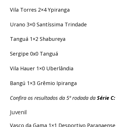
Vila Torres 2×4 Ypiranga
Urano 3×0 Santíssima Trindade
Tanguá 1×2 Shabureya
Sergipe 0x0 Tanguá
Vila Hauer 1×0 Uberlândia
Bangú 1×3 Grêmio Ipiranga
Confira os resultados da 5ª rodada da
Série C:
Juvenil
Vasco da Gama 1×1 Desportivo Paranaense