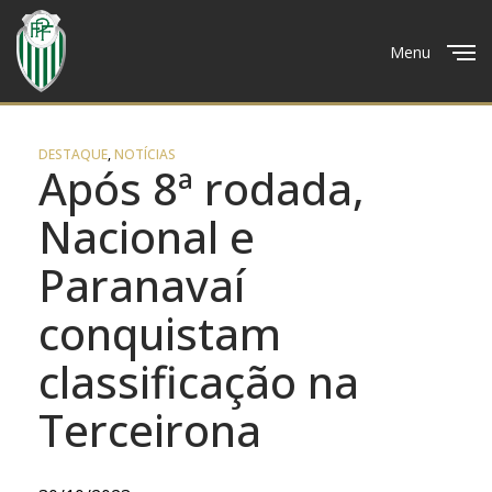
Menu
Close
DESTAQUE
,
NOTÍCIAS
Após 8ª rodada,
Nacional e
Paranavaí
conquistam
classificação na
Terceirona