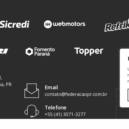
,
ba, PR
Email
contato@federacaopr.com.br
Telefone
+55 (41) 3071-3277