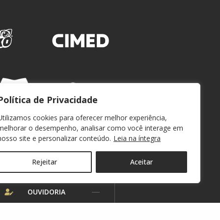
Política de Privacidade
Utilizamos cookies para oferecer melhor experiência,
melhorar o desempenho, analisar como você interage em
nosso site e personalizar conteúdo.
Leia na íntegra
Rejeitar
Aceitar
WEBMAIL
OUVIDORIA