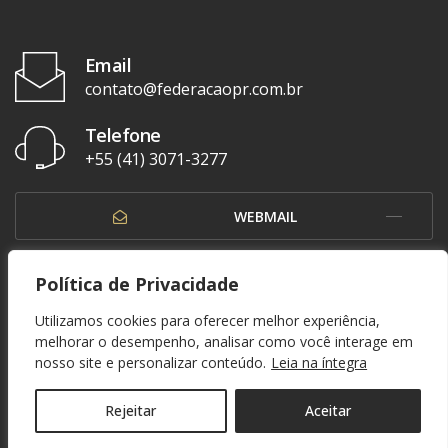
Email
contato@federacaopr.com.br
Telefone
+55 (41) 3071-3277
WEBMAIL
OUVIDORIA
Política de Privacidade
Utilizamos cookies para oferecer melhor experiência,
melhorar o desempenho, analisar como você interage em
nosso site e personalizar conteúdo.
Leia na íntegra
© 1937 - 2026. Federação Paranaense de Futebol. Todos os direitos reservados. By
Zwei Arts
.
POLÍTICA DE PRIVACIDADE
Rejeitar
Aceitar