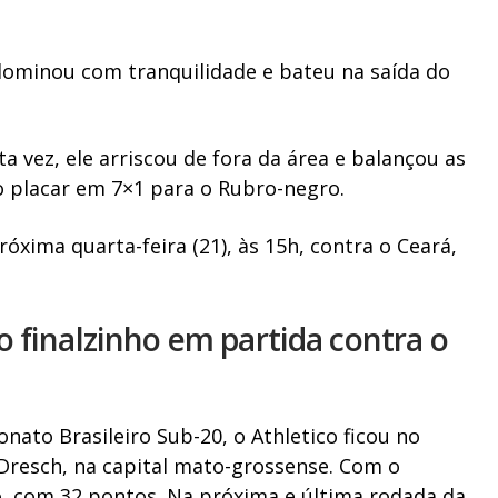
 dominou com tranquilidade e bateu na saída do
a vez, ele arriscou de fora da área e balançou as
 o placar em 7×1 para o Rubro-negro.
xima quarta-feira (21), às 15h, contra o Ceará,
 finalzinho em partida contra o
nato Brasileiro Sub-20, o Athletico ficou no
resch, na capital mato-grossense. Com o
ão, com 32 pontos. Na próxima e última rodada da