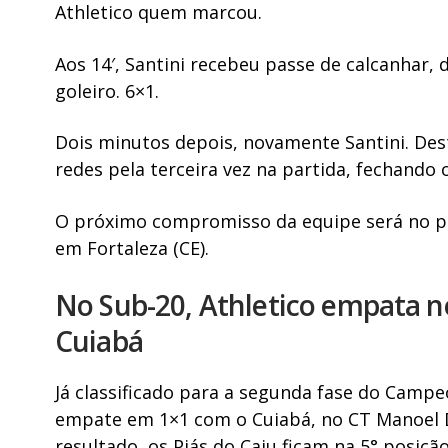
Athletico quem marcou.
Aos 14′, Santini recebeu passe de calcanhar,
goleiro. 6×1.
Dois minutos depois, novamente Santini. Dest
redes pela terceira vez na partida, fechando
O próximo compromisso da equipe será no pró
em Fortaleza (CE).
No Sub-20, Athletico empata no
Cuiabá
Já classificado para a segunda fase do Campeo
empate em 1×1 com o Cuiabá, no CT Manoel D
resultado, os Piás do Caju ficam na 5° posiç