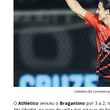
Canobbio fez o primeiro go
O
Athletico
venceu o
Bragantino
por 3 a 2, n
Abi Chedid
, no jogo de volta das oitavas de f