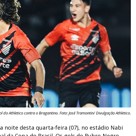
l do Athletico contra o Bragantino. Foto: José Tramontin/ Divulgação Athletico.
a noite desta quarta-feira (07), no estádio
Nabi
inal da Copa do Brasil. Os gols do Rubro-Negro