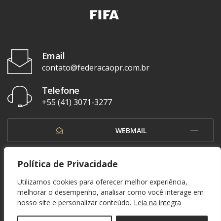
Email
contato@federacaopr.com.br
Telefone
+55 (41) 3071-3277
WEBMAIL
OUVIDORIA
Política de Privacidade
Utilizamos cookies para oferecer melhor experiência,
melhorar o desempenho, analisar como você interage em
nosso site e personalizar conteúdo.
Leia na íntegra
© 1937 - 2026. Federação Paranaense de Futebol. Todos os direitos reservados. By
Zwei Arts
.