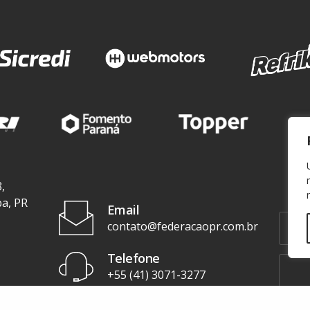
,
ba, PR
Email
contato@federacaopr.com.br
Telefone
+55 (41) 3071-3277