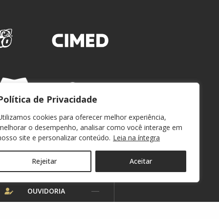
Política de Privacidade
Utilizamos cookies para oferecer melhor experiência,
melhorar o desempenho, analisar como você interage em
nosso site e personalizar conteúdo.
Leia na íntegra
Rejeitar
Aceitar
WEBMAIL
OUVIDORIA