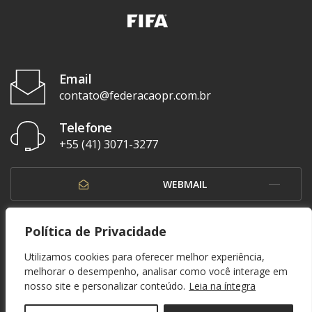
Email
contato@federacaopr.com.br
Telefone
+55 (41) 3071-3277
WEBMAIL
OUVIDORIA
Política de Privacidade
Utilizamos cookies para oferecer melhor experiência,
melhorar o desempenho, analisar como você interage em
nosso site e personalizar conteúdo.
Leia na íntegra
© 1937 - 2026. Federação Paranaense de Futebol. Todos os direitos reservados. By
Zwei Arts
.