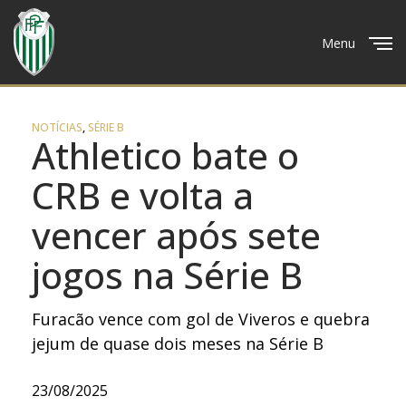
Menu
Close
NOTÍCIAS
,
SÉRIE B
Athletico bate o
CRB e volta a
vencer após sete
jogos na Série B
Furacão vence com gol de Viveros e quebra
jejum de quase dois meses na Série B
23/08/2025