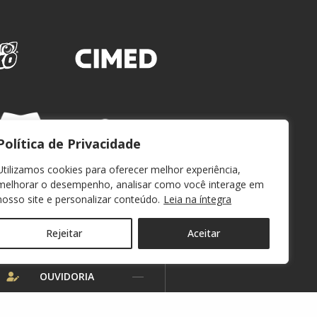
Política de Privacidade
Utilizamos cookies para oferecer melhor experiência,
melhorar o desempenho, analisar como você interage em
nosso site e personalizar conteúdo.
Leia na íntegra
Rejeitar
Aceitar
WEBMAIL
OUVIDORIA