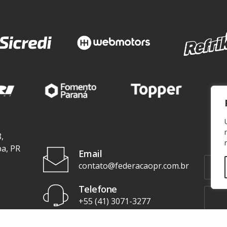
,
ba, PR
Email
contato@federacaopr.com.br
Telefone
+55 (41) 3071-3277