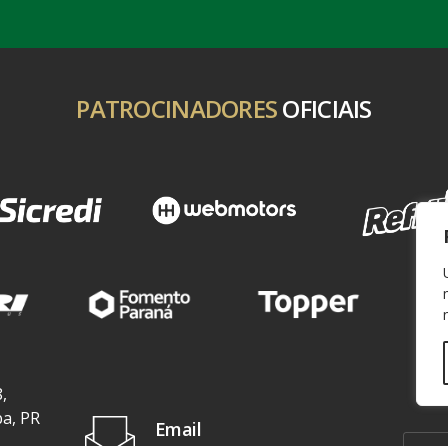
PATROCINADORES
OFICIAIS
,
ba, PR
Email