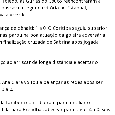
o Toledo, as Gurias do Couto reencontraram a
 buscava a segunda vitória no Estadual,
va alviverde.
nça de pênalti: 1 a 0. O Coritiba seguiu superior
mas parou na boa atuação da goleira adversária.
finalização cruzada de Sabrina após jogada
o ao arriscar de longa distância e acertar o
Ana Clara voltou a balançar as redes após ser
3 a 0.
tida também contribuíram para ampliar o
dida para Brendha cabecear para o gol: 4 a 0. Seis