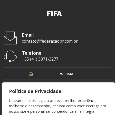
Email
contato@federacaopr.com.br
Telefone
+55 (41) 3071-3277
WEBMAIL
OUVIDORIA
Política de Privacidade
Utilizamos cookies para oferecer melhor experiência,
melhorar o desempenho, analisar como você interage em
nosso site e personalizar conteúdo.
Leia na íntegra
© 1937 - 2026. Federação Paranaense de Futebol. Todos os direitos reservados. By
Zwei Arts
.