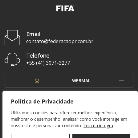
Email
contato@federacaopr.com.br
Telefone
+55 (41) 3071-3277
WEBMAIL
OUVIDORIA
Política de Privacidade
Utilizamos cookies para oferecer melhor experiência,
melhorar o desempenho, analisar como você interage em
nosso site e personalizar conteúdo.
Leia na íntegra
© 1937 - 2026. Federação Paranaense de Futebol. Todos os direitos reservados. By
Zwei Arts
.
POLÍTICA DE PRIVACIDADE