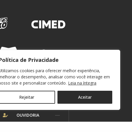
Política de Privacidade
Utilizamos cookies para oferecer melhor experiência,
melhorar o desempenho, analisar como você interage em
nosso site e personalizar conteúdo.
Leia na íntegra
Rejeitar
Aceitar
WEBMAIL
OUVIDORIA