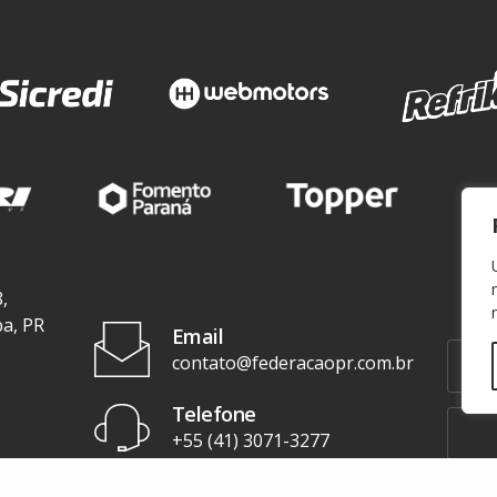
,
ba, PR
Email
contato@federacaopr.com.br
Telefone
+55 (41) 3071-3277