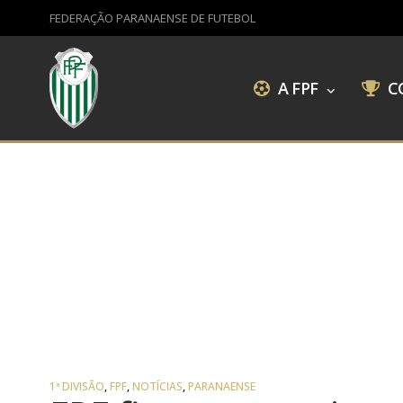
FEDERAÇÃO PARANAENSE DE FUTEBOL
A FPF
C
1ª DIVISÃO
,
FPF
,
NOTÍCIAS
,
PARANAENSE