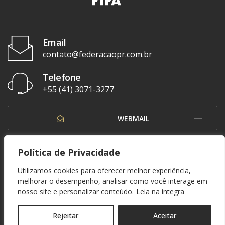
Email
contato@federacaopr.com.br
Telefone
+55 (41) 3071-3277
WEBMAIL
OUVIDORIA
Política de Privacidade
Utilizamos cookies para oferecer melhor experiência,
melhorar o desempenho, analisar como você interage em
nosso site e personalizar conteúdo.
Leia na íntegra
© 1937 - 2026. Federação Paranaense de Futebol. Todos os direitos reservados. By
Zwei Arts
.
POLÍTICA DE PRIVACIDADE
Rejeitar
Aceitar