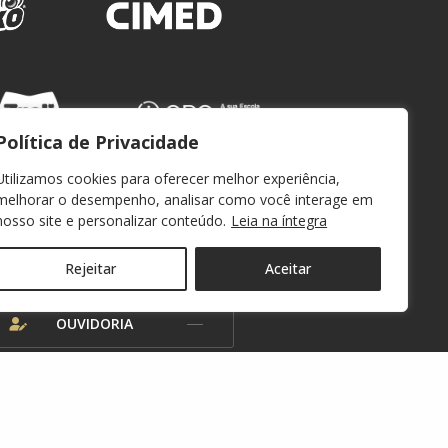
Política de Privacidade
Utilizamos cookies para oferecer melhor experiência,
melhorar o desempenho, analisar como você interage em
nosso site e personalizar conteúdo.
Leia na íntegra
WEBMAIL
Rejeitar
Aceitar
OUVIDORIA