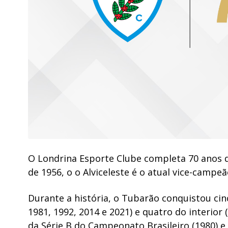
O Londrina Esporte Clube completa 70 anos d
de 1956, o o Alviceleste é o atual vice-campe
Durante a história, o Tubarão conquistou ci
1981, 1992, 2014 e 2021) e quatro do interior 
da Série B do Campeonato Brasileiro (1980) e 