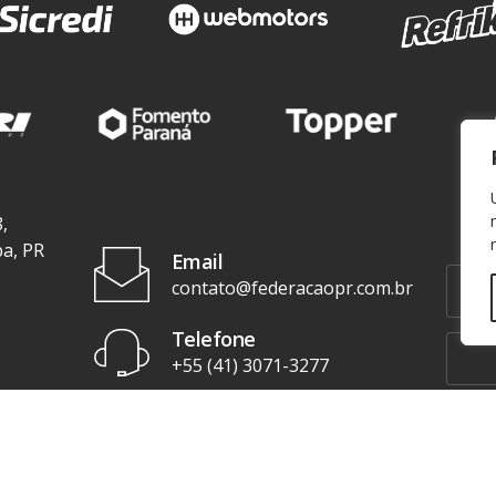
,
ba, PR
Email
contato@federacaopr.com.br
Telefone
+55 (41) 3071-3277