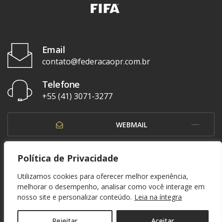
Email
contato@federacaopr.com.br
Telefone
+55 (41) 3071-3277
WEBMAIL
OUVIDORIA
Política de Privacidade
Utilizamos cookies para oferecer melhor experiência,
melhorar o desempenho, analisar como você interage em
nosso site e personalizar conteúdo.
Leia na íntegra
© 1937 - 2026. Federação Paranaense de Futebol. Todos os direitos reservados. By
Zwei Arts
.
POLÍTICA DE PRIVACIDADE
Rejeitar
Aceitar