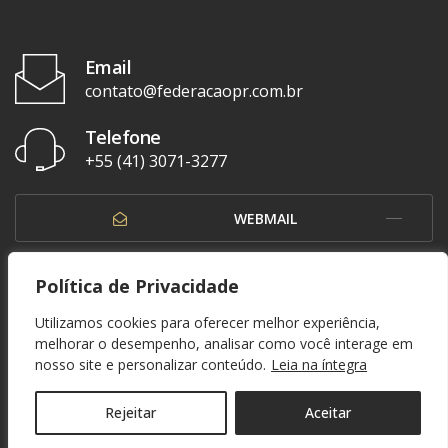
Email
contato@federacaopr.com.br
Telefone
+55 (41) 3071-3277
WEBMAIL
OUVIDORIA
Política de Privacidade
Utilizamos cookies para oferecer melhor experiência,
melhorar o desempenho, analisar como você interage em
nosso site e personalizar conteúdo.
Leia na íntegra
© 1937 - 2026. Federação Paranaense de Futebol. Todos os direitos reservados. By
Zwei Arts
.
POLÍTICA DE PRIVACIDADE
Rejeitar
Aceitar