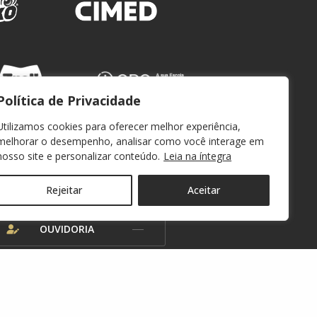
Política de Privacidade
Utilizamos cookies para oferecer melhor experiência,
melhorar o desempenho, analisar como você interage em
nosso site e personalizar conteúdo.
Leia na íntegra
WEBMAIL
Rejeitar
Aceitar
OUVIDORIA