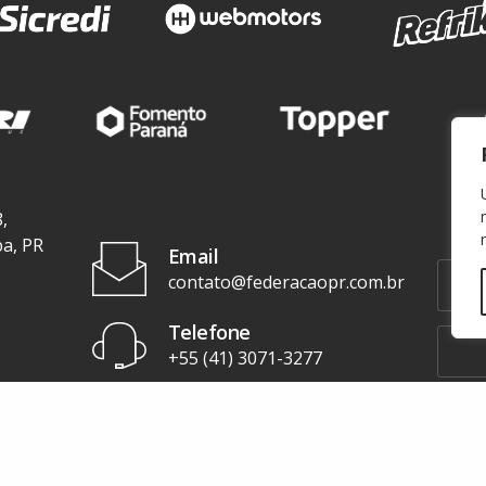
,
ba, PR
Email
contato@federacaopr.com.br
Telefone
+55 (41) 3071-3277