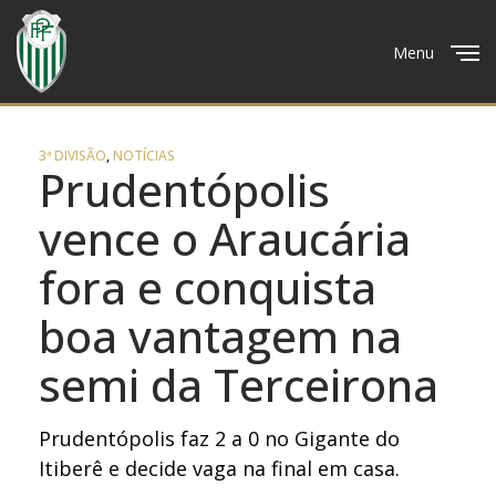
Menu
Close
3ª DIVISÃO
,
NOTÍCIAS
Prudentópolis
vence o Araucária
fora e conquista
boa vantagem na
semi da Terceirona
Prudentópolis faz 2 a 0 no Gigante do
Itiberê e decide vaga na final em casa.