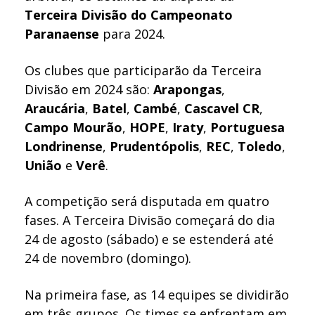
Terceira Divisão do Campeonato
Paranaense
para 2024.
Os clubes que participarão da Terceira
Divisão em 2024 são:
Arapongas
,
Araucária
,
Batel
,
Cambé
,
Cascavel CR
,
Campo
Mourão
,
HOPE
,
Iraty
,
Portuguesa
Londrinense
,
Prudentópolis
,
REC
,
Toledo
,
União
e
Verê
.
A competição será disputada em quatro
fases. A Terceira Divisão começará do dia
24 de agosto (sábado) e se estenderá até
24 de novembro (domingo).
Na primeira fase, as 14 equipes se dividirão
em três grupos. Os times se enfrentam em