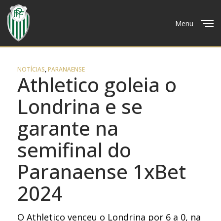
Menu
Close
NOTÍCIAS
,
PARANAENSE
Athletico goleia o
Londrina e se
garante na
semifinal do
Paranaense 1xBet
2024
O Athletico venceu o Londrina por 6 a 0, na