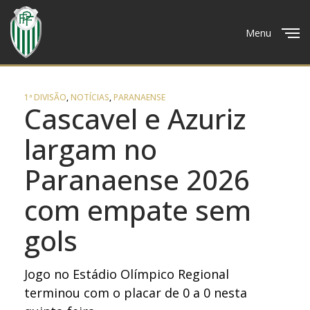
Menu
Close
1ª DIVISÃO
,
NOTÍCIAS
,
PARANAENSE
Cascavel e Azuriz
largam no
Paranaense 2026
com empate sem
gols
Jogo no Estádio Olímpico Regional
terminou com o placar de 0 a 0 nesta