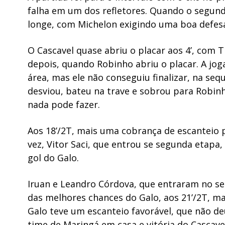
falha em um dos refletores. Quando o segund
longe, com Michelon exigindo uma boa defesa
O Cascavel quase abriu o placar aos 4’, com T
depois, quando Robinho abriu o placar. A jog
área, mas ele não conseguiu finalizar, na seq
desviou, bateu na trave e sobrou para Robinho
nada pode fazer.
Aos 18’/2T, mais uma cobrança de escanteio 
vez, Vitor Saci, que entrou se segunda etapa
gol do Galo.
Iruan e Leandro Córdova, que entraram no s
das melhores chances do Galo, aos 21’/2T, mas
Galo teve um escanteio favorável, que não d
time de Maringá em casa e vitória do Cascave