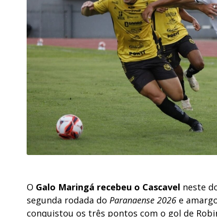
O
Galo Maringá recebeu o Cascavel
neste do
segunda rodada do
Paranaense 2026
e amargo
conquistou os três pontos com o gol de Robi