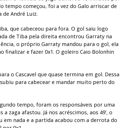
o tempo começou, foi a vez do Galo arriscar de
 de André Luiz.
iba, que cabeceou para fora. O gol saiu logo
ada de Tiba pela direita encontrou Garraty na
uência, o próprio Garraty mandou para o gol, ela
 finalizar e fazer 0x1. O goleiro Caio Bolonhin
para o Cascavel que quase termina em gol. Dessa
, subiu para cabecear e mandar muito perto do
egundo tempo, foram os responsáveis por uma
 a zaga afastou. Já nos acréscimos, aos 49’, o
eu em nada e a partida acabou com a derrota do
l por 0x1.