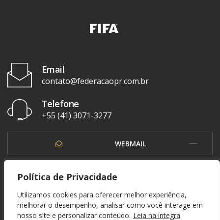
Email
contato@federacaopr.com.br
Telefone
+55 (41) 3071-3277
WEBMAIL
OUVIDORIA
Política de Privacidade
Utilizamos cookies para oferecer melhor experiência,
melhorar o desempenho, analisar como você interage em
nosso site e personalizar conteúdo.
Leia na íntegra
© 1937 - 2026. Federação Paranaense de Futebol. Todos os direitos reservados. By
Zwei Arts
.