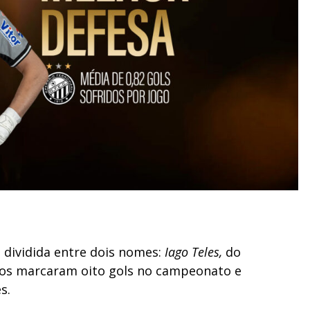
u dividida entre dois nomes:
Iago Tel
es,
do
bos marcaram oito gols no campeonato e
s.