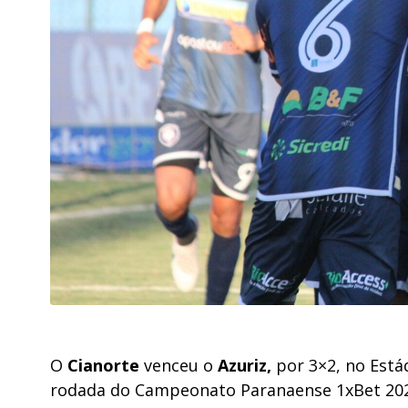
O
Cianorte
venceu o
Azuriz,
por 3×2, no Estád
rodada do
Campeonato Paranaense 1xBet 20