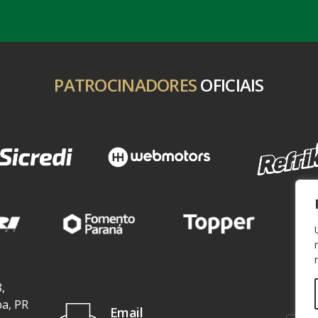
PATROCINADORES
OFICIAIS
,
ba, PR
Email