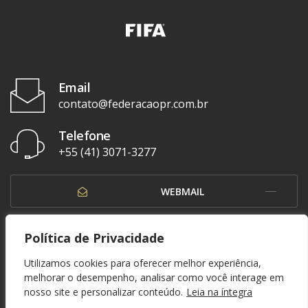
Email
contato@federacaopr.com.br
Telefone
+55 (41) 3071-3277
WEBMAIL
OUVIDORIA
Política de Privacidade
Utilizamos cookies para oferecer melhor experiência,
melhorar o desempenho, analisar como você interage em
nosso site e personalizar conteúdo.
Leia na íntegra
© 1937 - 2026. Federação Paranaense de Futebol. Todos os direitos reservados. By
Zwei Arts
.