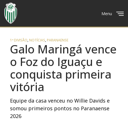
Menu
Close
1ª DIVISÃO
,
NOTÍCIAS
,
PARANAENSE
Galo Maringá vence
o Foz do Iguaçu e
conquista primeira
vitória
Equipe da casa venceu no Willie Davids e
somou primeiros pontos no Paranaense
2026