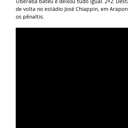
Uberaba bateu e deixou tudo igual. 2×2. Des
de volta no estádio José Chiappin, em Arapo
os pênaltis.