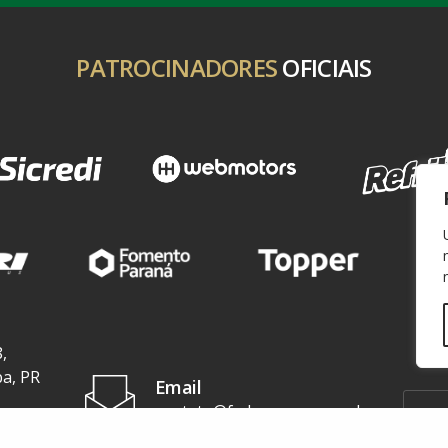
PATROCINADORES
OFICIAIS
,
ba, PR
Email
contato@federacaopr.com.br