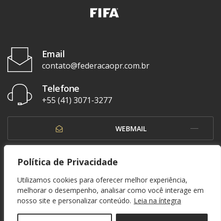
Email
contato@federacaopr.com.br
Telefone
+55 (41) 3071-3277
WEBMAIL
OUVIDORIA
Política de Privacidade
Utilizamos cookies para oferecer melhor experiência,
melhorar o desempenho, analisar como você interage em
nosso site e personalizar conteúdo.
Leia na íntegra
© 1937 - 2026. Federação Paranaense de Futebol. Todos os direitos reservados. By
Zwei Arts
.
POLÍTICA DE PRIVACIDADE