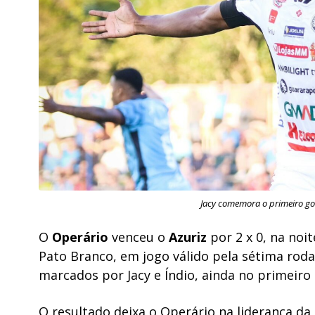
Jacy comemora o primeiro gol
O
Operário
venceu o
Azuriz
por 2 x 0, na noi
Pato Branco, em jogo válido pela sétima rod
marcados por Jacy e Índio, ainda no primeir
O resultado deixa o Operário na liderança d