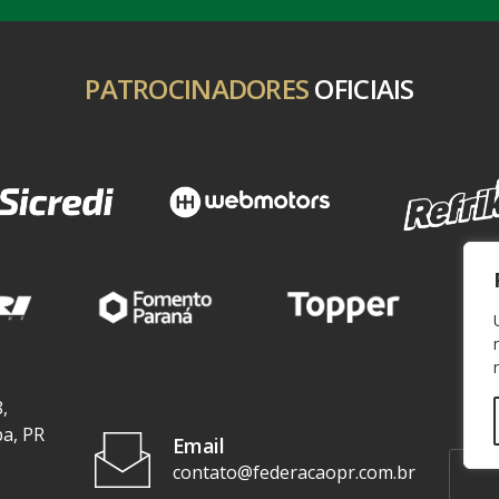
PATROCINADORES
OFICIAIS
,
ba, PR
Email
contato@federacaopr.com.br