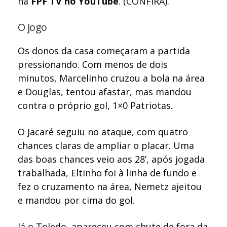
na
FPF TV no YouTube
. (CONFIRA)
.
O jogo
Os donos da casa começaram a partida
pressionando. Com menos de dois
minutos, Marcelinho cruzou a bola na área
e Douglas, tentou afastar, mas mandou
contra o próprio gol, 1×0 Patriotas.
O Jacaré seguiu no ataque, com quatro
chances claras de ampliar o placar. Uma
das boas chances veio aos 28’, após jogada
trabalhada, Eltinho foi à linha de fundo e
fez o cruzamento na área, Nemetz ajeitou
e mandou por cima do gol.
Já o Toledo, apareceu com chute de fora da