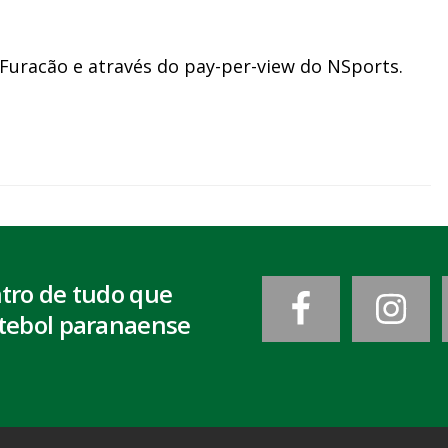
 Furacão e através do pay-per-view do NSports.
ntro de tudo que
tebol paranaense