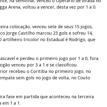
ente, na semifinal, venceu o Operário de virada no
igga Arena, voltou a vencer, desta vez por 1 a 0.
ceira colocação, venceu sete de seus 15 jogos,
co Jorge Castilho marcou 23 gols e sofreu 14,
 artilheiro tricolor no Estadual é Rodrigo, que
ascavel e perdeu o primeiro jogo por 1 a 0, fora
ogão venceu por 3 a 1 e se classificou.
erior recebeu o Coritiba no primeiro jogo, no
o empate sem gols no jogo de volta, no Couto
ira fase em partida que aconteceu na terceira
 em 1 a 1.