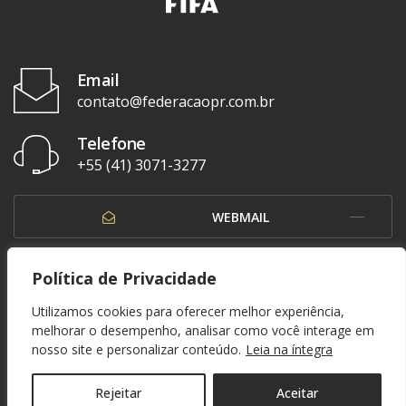
Email
contato@federacaopr.com.br
Telefone
+55 (41) 3071-3277
WEBMAIL
OUVIDORIA
Política de Privacidade
Utilizamos cookies para oferecer melhor experiência,
melhorar o desempenho, analisar como você interage em
nosso site e personalizar conteúdo.
Leia na íntegra
© 1937 - 2026. Federação Paranaense de Futebol. Todos os direitos reservados. By
Zwei Arts
.
POLÍTICA DE PRIVACIDADE
Rejeitar
Aceitar