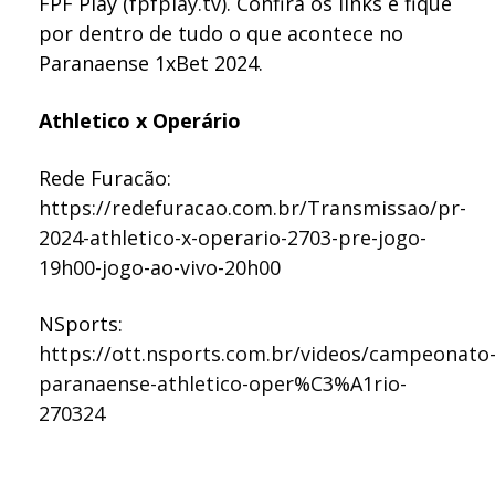
FPF Play (
fpfplay.tv
). Confira os links e fique
por dentro de tudo o que acontece no
Paranaense 1xBet 2024.
Athletico x Operário
Rede Furacão:
https://redefuracao.com.br/Transmissao/pr-
2024-athletico-x-operario-2703-pre-jogo-
19h00-jogo-ao-vivo-20h00
NSports:
https://ott.nsports.com.br/videos/campeonato
paranaense-athletico-oper%C3%A1rio-
270324