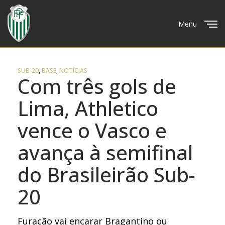
Menu
Close
SUB-20
,
BASE
,
NOTÍCIAS
Com três gols de
Lima, Athletico
vence o Vasco e
avança à semifinal
do Brasileirão Sub-
20
Furacão vai encarar Bragantino ou