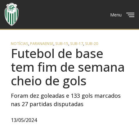
Menu
Close
NOTÍCIAS
,
PARANAENSE
,
SUB-15
,
SUB-17
,
SUB-20
Futebol de base
tem fim de semana
cheio de gols
Foram dez goleadas e 133 gols marcados
nas 27 partidas disputadas
13/05/2024