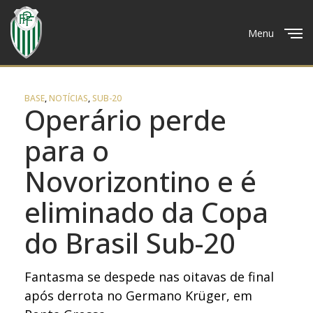
Menu
Close
BASE
,
NOTÍCIAS
,
SUB-20
Operário perde
para o
Novorizontino e é
eliminado da Copa
do Brasil Sub-20
Fantasma se despede nas oitavas de final
após derrota no Germano Krüger, em