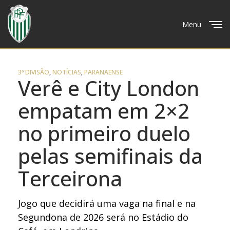
Menu
Close
3ª DIVISÃO
,
NOTÍCIAS
,
PARANAENSE
Verê e City London
empatam em 2×2
no primeiro duelo
pelas semifinais da
Terceirona
Jogo que decidirá uma vaga na final e na
Segundona de 2026 será no Estádio do