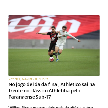
NOTÍCIAS
,
PARANAENSE
,
SUB-17
No jogo de ida da final, Athletico sai na
frente no clássico Athletiba pelo
Paranaense Sub-17
Wiilian Bispo marcou dois gols da vitória rubro-