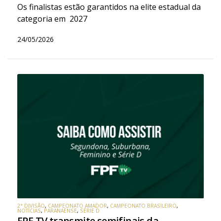
Os finalistas estão garantidos na elite estadual da
categoria em 2027
24/05/2026
2ª DIVISÃO
,
CAMPEONATO AMADOR
,
CAMPEONATO BRASILEIRO
,
NOTÍCIAS
,
PARANAENSE
,
SÉRIE D
FPF TV transmite semifinais da