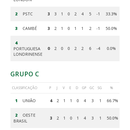
2
PSTC
3
3
1
0
2
4
5
-1
33.3%
3
CAMBÉ
3
2
1
0
1
1
2
-1
50.0%
4
0
2
0
0
2
2
6
-4
0.0%
PORTUGUESA
LONDRINENSE
GRUPO C
CLASSIFICAÇÃO
P
J
V
E
D
GP
GC
SG
%
1
UNIÃO
4
2
1
1
0
4
3
1
66.7%
2
OESTE
3
2
1
0
1
4
3
1
50.0%
BRASIL