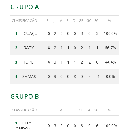
GRUPO A
CLASSIFICAÇÃO
P
J
V
E
D
GP
GC
SG
%
1
IGUAÇU
6
2
2
0
0
3
0
3
100.0%
2
IRATY
4
2
1
1
0
2
1
1
66.7%
3
HOPE
4
3
1
1
1
2
2
0
44.4%
4
SAMAS
0
3
0
0
3
0
4
-4
0.0%
GRUPO B
CLASSIFICAÇÃO
P
J
V
E
D
GP
GC
SG
%
1
CITY
9
3
3
0
0
6
0
6
100.0%
LONDON