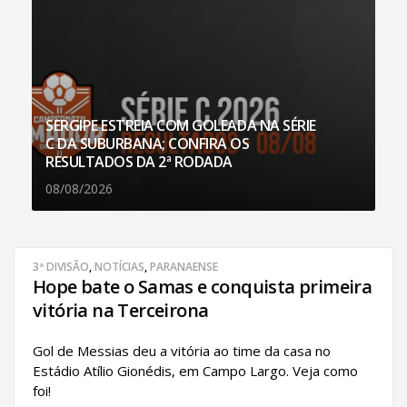
SERGIPE ESTREIA COM GOLEADA NA SÉRIE
C DA SUBURBANA; CONFIRA OS
RESULTADOS DA 2ª RODADA
08/08/2026
3ª DIVISÃO
,
NOTÍCIAS
,
PARANAENSE
Hope bate o Samas e conquista primeira
vitória na Terceirona
Gol de Messias deu a vitória ao time da casa no
Estádio Atílio Gionédis, em Campo Largo. Veja como
foi!