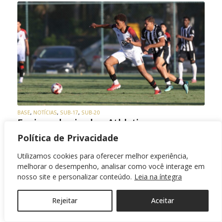
BASE
,
NOTÍCIAS
,
SUB-17
,
SUB-20
Em jogo de viradas, Athletico vence o
Atlético-MG pelo Brasileiro Sub-17
Política de Privacidade
Utilizamos cookies para oferecer melhor experiência,
Furacão busca resultado no segundo tempo e
melhorar o desempenho, analisar como você interage em
embala na competição.
nosso site e personalizar conteúdo.
Leia na íntegra
16/07/2026
Rejeitar
Aceitar